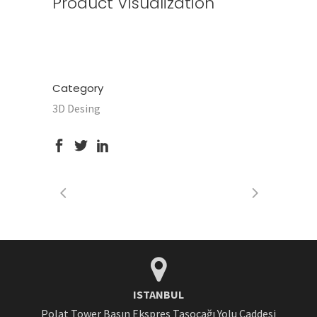
Product Visualization
Category
3D Desing
ISTANBUL
Polat Tower Basın Ekspres Taşocağı Yolu Caddesi