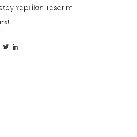
etay Yapı İlan Tasarım
zmet
n