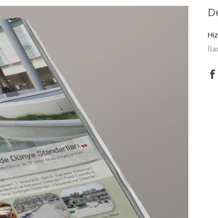
D
Hi
İla